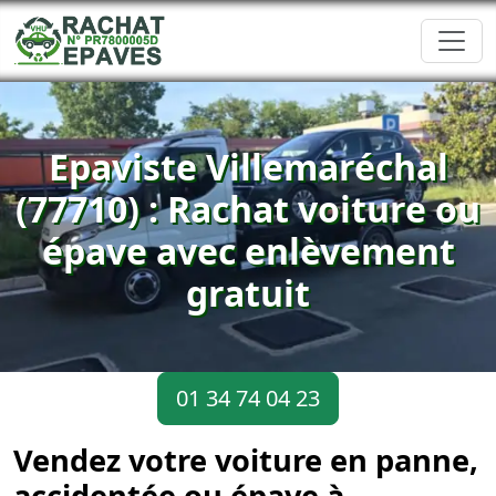
Epaviste Villemaréchal
(77710) : Rachat voiture ou
épave avec enlèvement
gratuit
01 34 74 04 23
Vendez votre voiture en panne,
accidentée ou épave à