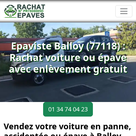
Epaviste Balloy (77118) :
Rachat voiture ou épave
avec enlèvement gratuit
01 34 74 04 23
Vendez votre voiture en panne,
accidentée ou épave à Balloy