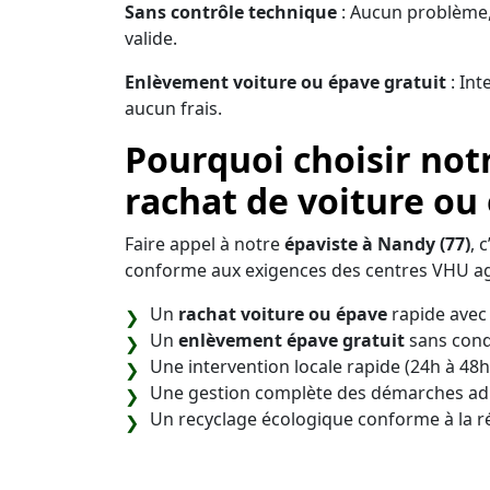
Sans contrôle technique
: Aucun problème,
valide.
Enlèvement voiture ou épave gratuit
: Int
aucun frais.
Pourquoi choisir not
rachat de voiture ou
Faire appel à notre
épaviste à Nandy (77)
, 
conforme aux exigences des centres VHU ag
Un
rachat voiture ou épave
rapide avec 
Un
enlèvement épave gratuit
sans cond
Une intervention locale rapide (24h à 48h
Une gestion complète des démarches adm
Un recyclage écologique conforme à la 
Notre objectif est de vous offrir une soluti
débarrasser de votre véhicule en toute séré