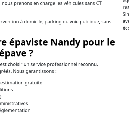
éq
 nous prenons en charge les véhicules sans CT
re
Sim
av
ervention à domicile, parking ou voie publique, sans
éc
re épaviste Nandy pour le
 épave ?
c’est choisir un service professionnel reconnu,
réés. Nous garantissons :
estimation gratuite
itions
)
inistratives
réglementation
on fiable, transparente et immédiate pour vous
nité à Nandy.