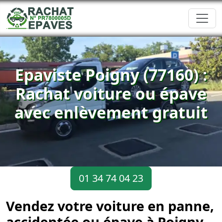
Epaviste Poigny (77160) :
Rachat voiture ou épave
avec enlèvement gratuit
01 34 74 04 23
Vendez votre voiture en panne,
accidentée ou épave à Poigny