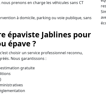
éq
 nous prenons en charge les véhicules sans CT
re
Sim
av
ervention à domicile, parking ou voie publique, sans
éc
re épaviste Jablines pour
ou épave ?
 c’est choisir un service professionnel reconnu,
réés. Nous garantissons :
estimation gratuite
itions
)
inistratives
réglementation
on fiable, transparente et immédiate pour vous
ité à Jablines.