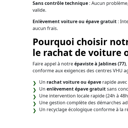
Sans contrôle technique
: Aucun problème,
valide.
Enlèvement voiture ou épave gratuit
: Int
aucun frais.
Pourquoi choisir not
le rachat de voiture 
Faire appel à notre
épaviste à Jablines (77)
,
conforme aux exigences des centres VHU ag
Un
rachat voiture ou épave
rapide avec 
Un
enlèvement épave gratuit
sans cond
Une intervention locale rapide (24h à 48h
Une gestion complète des démarches adm
Un recyclage écologique conforme à la 
Notre objectif est de vous offrir une soluti
débarrasser de votre véhicule en toute sérén