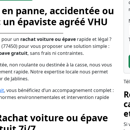
 en panne, accidentée ou
c un épaviste agréé VHU
e pour un
rachat voiture ou épave
rapide et légal ?
s (77450) pour vous proposer une solution simple :
pave gratuit
, sans frais ni contraintes.
tée, non roulante ou destinée à la casse, nous vous
ement rapide. Notre expertise locale nous permet
r de Jablines.
Té
it
, vous bénéficiez d’un accompagnement complet :
R
s normes environnementales et intervention rapide
c
e
 Rachat voiture ou épave
Si
uit 7j/7