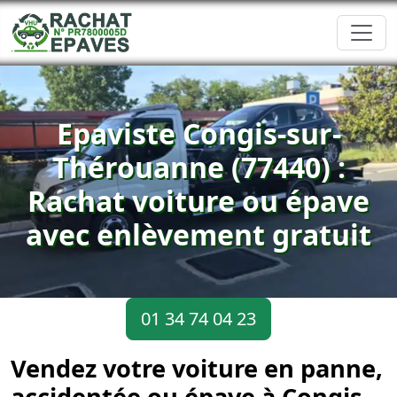
Epaviste Congis-sur-
Thérouanne (77440) :
Rachat voiture ou épave
avec enlèvement gratuit
01 34 74 04 23
Vendez votre voiture en panne,
accidentée ou épave à Congis-