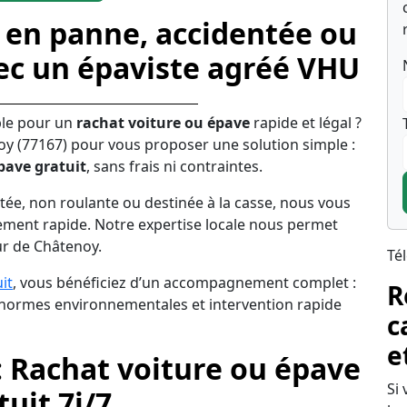
 en panne, accidentée ou
ec un épaviste agréé VHU
ble pour un
rachat voiture ou épave
rapide et légal ?
oy (77167) pour vous proposer une solution simple :
pave gratuit
, sans frais ni contraintes.
tée, non roulante ou destinée à la casse, nous vous
ement rapide. Notre expertise locale nous permet
ur de Châtenoy.
Té
it
, vous bénéficiez d’un accompagnement complet :
R
s normes environnementales et intervention rapide
c
e
: Rachat voiture ou épave
Si
uit 7j/7