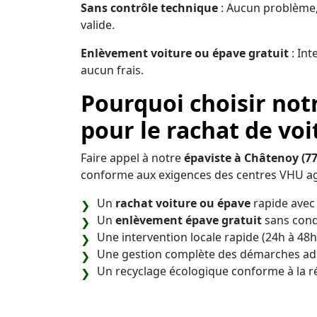
Sans contrôle technique
: Aucun problème,
valide.
Enlèvement voiture ou épave gratuit
: Int
aucun frais.
Pourquoi choisir not
pour le rachat de voi
Faire appel à notre
épaviste à Châtenoy (77
conforme aux exigences des centres VHU ag
Un
rachat voiture ou épave
rapide avec 
Un
enlèvement épave gratuit
sans cond
Une intervention locale rapide (24h à 48h
Une gestion complète des démarches adm
Un recyclage écologique conforme à la 
Notre objectif est de vous offrir une soluti
débarrasser de votre véhicule en toute séré