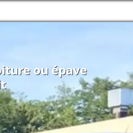
oiture ou épave
t