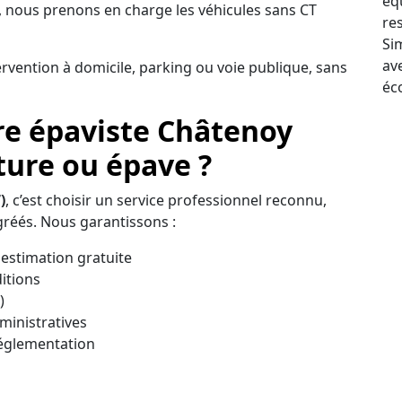
éq
 nous prenons en charge les véhicules sans CT
re
Sim
av
ervention à domicile, parking ou voie publique, sans
éc
re épaviste Châtenoy
ture ou épave ?
)
, c’est choisir un service professionnel reconnu,
réés. Nous garantissons :
estimation gratuite
itions
)
inistratives
réglementation
on fiable, transparente et immédiate pour vous
nité à Châtenoy.