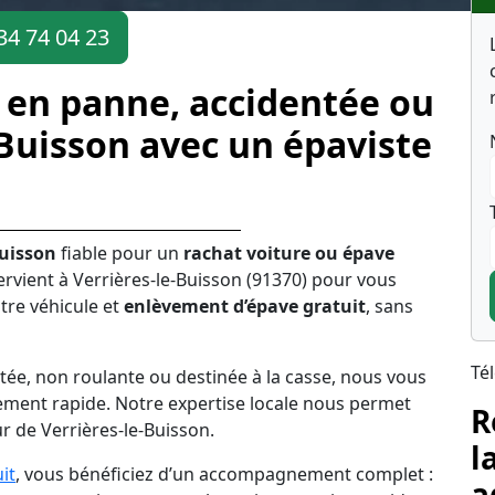
34 74 04 23
 en panne, accidentée ou
-Buisson avec un épaviste
Buisson
fiable pour un
rachat voiture ou épave
ervient à Verrières-le-Buisson (91370) pour vous
tre véhicule et
enlèvement d’épave gratuit
, sans
Té
tée, non roulante ou destinée à la casse, nous vous
ement rapide. Notre expertise locale nous permet
R
ur de Verrières-le-Buisson.
l
it
, vous bénéficiez d’un accompagnement complet :
a