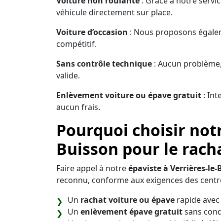
Voiture non roulante
: Grâce à notre servi
véhicule directement sur place.
Voiture d’occasion
: Nous proposons égaleme
compétitif.
Sans contrôle technique
: Aucun problème,
valide.
Enlèvement voiture ou épave gratuit
: Int
aucun frais.
Pourquoi choisir notr
Buisson pour le rach
Faire appel à notre
épaviste à Verrières-le-
reconnu, conforme aux exigences des centr
Un
rachat voiture ou épave
rapide avec 
Un
enlèvement épave gratuit
sans cond