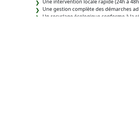
Une intervention locale rapide (24h à 48h
Une gestion complète des démarches adm
Un recyclage écologique conforme à la 
Notre objectif est de vous offrir une soluti
débarrasser de votre véhicule en toute sérén
FAQ – Épaviste Verr
1. Est-ce que vous achetez une v
Oui, notre service de rachat voiture ou épa
endommagés. Selon leur état, nous vous pr
2. L’enlèvement d’épave est-il grat
Oui, notre service d’enlèvement épave gratuit 
Verrières-le-Buisson et ses alentours.
3. Puis-je vendre une voiture non
technique ou épave ?