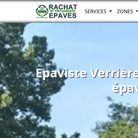
SERVICES
ZONES
Epaviste Verrière
épa