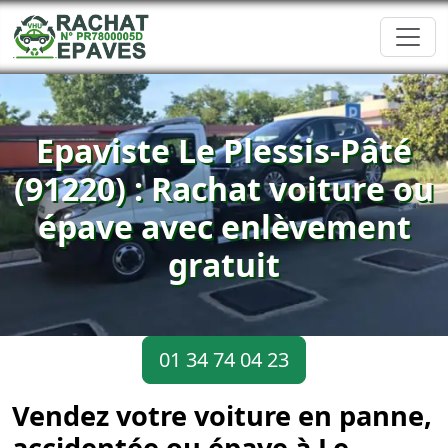
Epaviste Le Plessis-Pâté
(91220) : Rachat voiture ou
épave avec enlèvement
gratuit
01 34 74 04 23
Vendez votre voiture en panne,
accidentée ou épave à Le