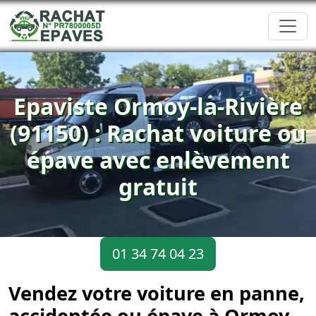
Epaviste Ormoy-la-Rivière
(91150) : Rachat voiture ou
épave avec enlèvement
gratuit
01 34 74 04 23
Vendez votre voiture en panne,
accidentée ou épave à Ormoy-