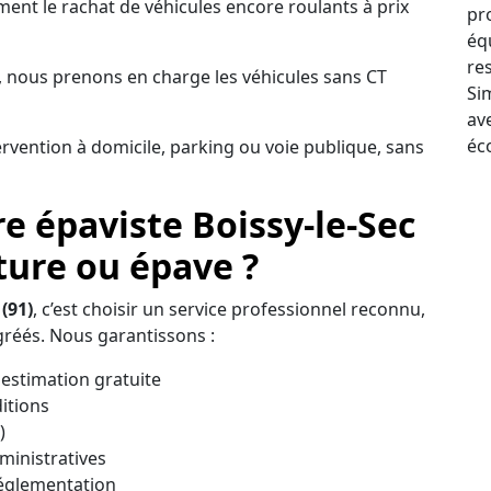
nt le rachat de véhicules encore roulants à prix
pr
éq
re
 nous prenons en charge les véhicules sans CT
Sim
av
éc
ervention à domicile, parking ou voie publique, sans
e épaviste Boissy-le-Sec
ture ou épave ?
(91)
, c’est choisir un service professionnel reconnu,
réés. Nous garantissons :
estimation gratuite
itions
)
inistratives
réglementation