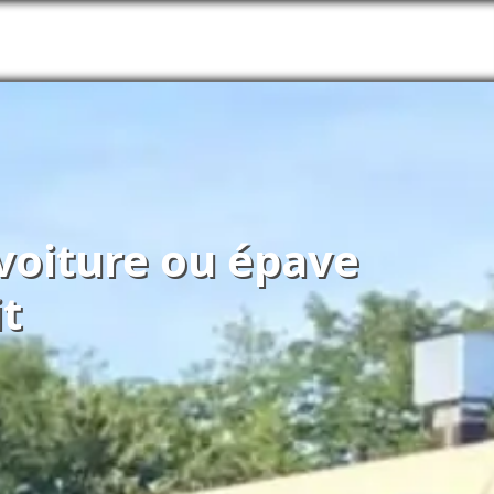
 voiture ou épave
t