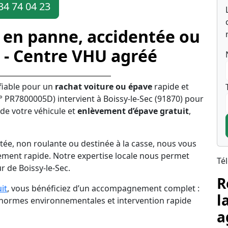
34 74 04 23
 en panne, accidentée ou
c - Centre VHU agréé
fiable pour un
rachat voiture ou épave
rapide et
 PR7800005D) intervient à Boissy-le-Sec (91870) pour
 de votre véhicule et
enlèvement d’épave gratuit
,
tée, non roulante ou destinée à la casse, nous vous
ement rapide. Notre expertise locale nous permet
Té
r de Boissy-le-Sec.
R
it
, vous bénéficiez d’un accompagnement complet :
l
s normes environnementales et intervention rapide
a