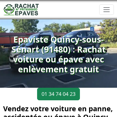
Epaviste Quincy-sous-
Sénart (91480) : Rachat
voiture ou épave avec
enlèvement gratuit
01 34 74 04 23
Vendez votre voiture en panne,
accidentée ou épave à Quincy-