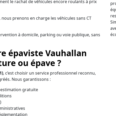
nt le rachat de véhicules encore roulants à prix
pr
éq
re
 nous prenons en charge les véhicules sans CT
Sim
av
éc
ervention à domicile, parking ou voie publique, sans
re épaviste Vauhallan
ture ou épave ?
1)
, c’est choisir un service professionnel reconnu,
réés. Nous garantissons :
estimation gratuite
itions
)
inistratives
réglementation