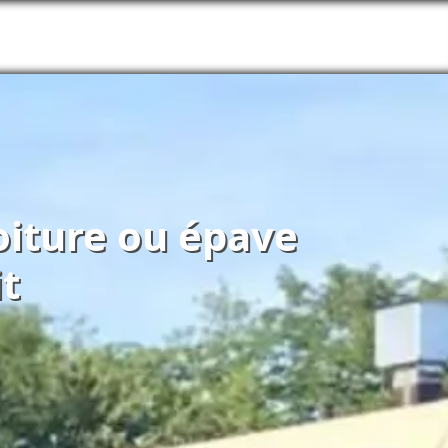
oiture ou épave
t