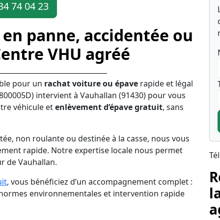
34 74 04 23
 en panne, accidentée ou
Centre VHU agréé
ble pour un
rachat voiture ou épave
rapide et légal
00005D) intervient à Vauhallan (91430) pour vous
tre véhicule et
enlèvement d’épave gratuit
, sans
tée, non roulante ou destinée à la casse, nous vous
ement rapide. Notre expertise locale nous permet
Té
ur de Vauhallan.
R
it
, vous bénéficiez d’un accompagnement complet :
l
s normes environnementales et intervention rapide
a