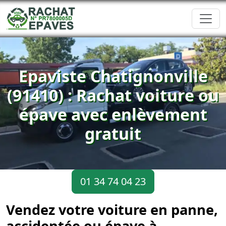
Epaviste Chatignonville
(91410) : Rachat voiture ou
épave avec enlèvement
gratuit
01 34 74 04 23
Vendez votre voiture en panne,
accidentée ou épave à