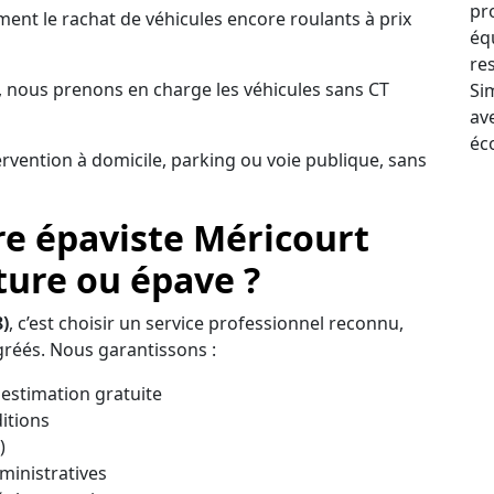
pr
nt le rachat de véhicules encore roulants à prix
éq
re
 nous prenons en charge les véhicules sans CT
Sim
av
éc
ervention à domicile, parking ou voie publique, sans
re épaviste Méricourt
ture ou épave ?
8)
, c’est choisir un service professionnel reconnu,
réés. Nous garantissons :
estimation gratuite
itions
)
inistratives