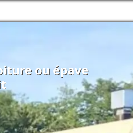
oiture ou épave
t