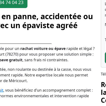
34 74 04 23
 en panne, accidentée ou
ec un épaviste agréé
ble pour un
rachat voiture ou épave
rapide et légal ?
rt (78270) pour vous proposer une solution simple :
pave gratuit
, sans frais ni contraintes.
tée, non roulante ou destinée à la casse, nous vous
Té
ement rapide. Notre expertise locale nous permet
ur de Méricourt.
R
it
, vous bénéficiez d’un accompagnement complet :
l
s normes environnementales et intervention rapide
C