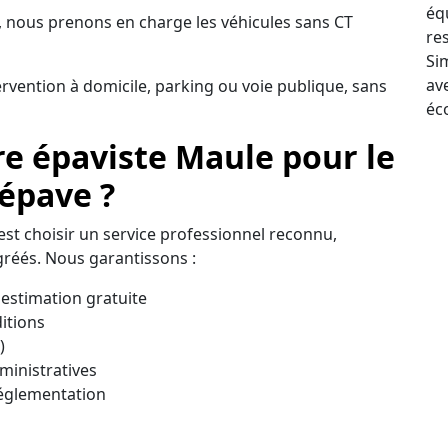
éq
 nous prenons en charge les véhicules sans CT
re
Sim
av
ervention à domicile, parking ou voie publique, sans
éc
re épaviste Maule pour le
 épave ?
c’est choisir un service professionnel reconnu,
réés. Nous garantissons :
estimation gratuite
itions
)
inistratives
réglementation
on fiable, transparente et immédiate pour vous