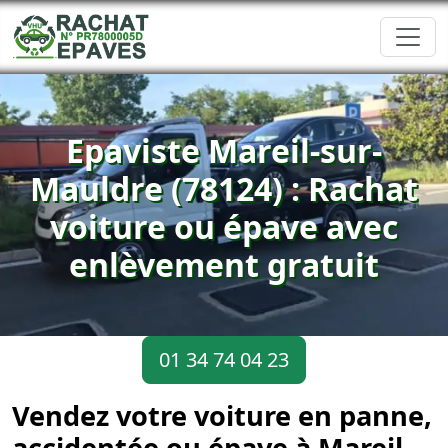
Epaviste Mareil-sur-
Mauldre (78124) : Rachat
voiture ou épave avec
enlèvement gratuit
01 34 74 04 23
Vendez votre voiture en panne,
accidentée ou épave à Mareil-