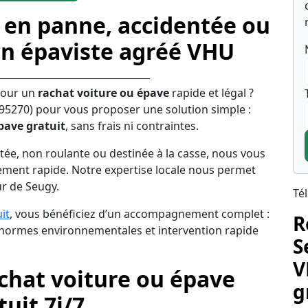
 en panne, accidentée ou
un épaviste agréé VHU
pour un
rachat voiture ou épave
rapide et légal ?
95270) pour vous proposer une solution simple :
pave gratuit
, sans frais ni contraintes.
tée, non roulante ou destinée à la casse, nous vous
ement rapide. Notre expertise locale nous permet
ur de Seugy.
Té
it
, vous bénéficiez d’un accompagnement complet :
R
s normes environnementales et intervention rapide
S
V
achat voiture ou épave
g
uit 7j/7