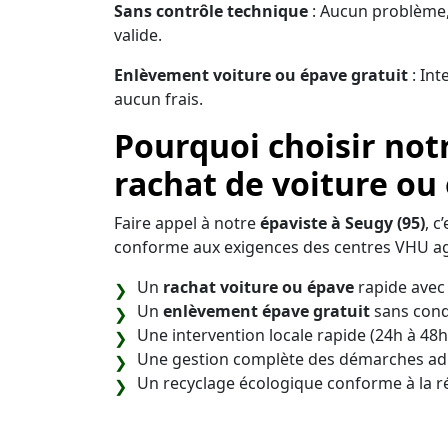
Sans contrôle technique
: Aucun problème,
valide.
Enlèvement voiture ou épave gratuit
: Int
aucun frais.
Pourquoi choisir not
rachat de voiture ou
Faire appel à notre
épaviste à Seugy (95)
, c
conforme aux exigences des centres VHU ag
Un
rachat voiture ou épave
rapide avec 
Un
enlèvement épave gratuit
sans cond
Une intervention locale rapide (24h à 48h
Une gestion complète des démarches adm
Un recyclage écologique conforme à la 
Notre objectif est de vous offrir une soluti
débarrasser de votre véhicule en toute séré