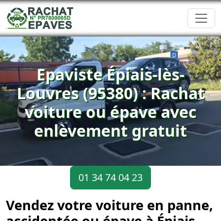
Epaviste Épiais-lès-
Louvres (95380) : Rachat
voiture ou épave avec
enlèvement gratuit
01 34 74 04 23
Vendez votre voiture en panne,
accidentée ou épave à Épiais-