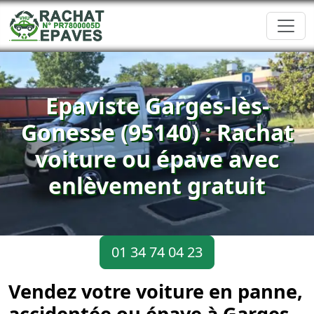
Epaviste Garges-lès-
Gonesse (95140) : Rachat
voiture ou épave avec
enlèvement gratuit
01 34 74 04 23
Vendez votre voiture en panne,
accidentée ou épave à Garges-