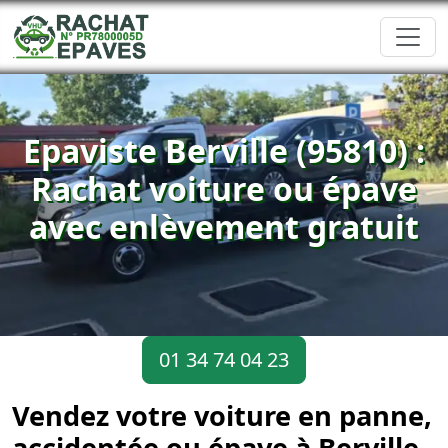
Epaviste Berville (95810) :
Rachat voiture ou épave
avec enlèvement gratuit
01 34 74 04 23
Vendez votre voiture en panne,
accidentée ou épave à Berville