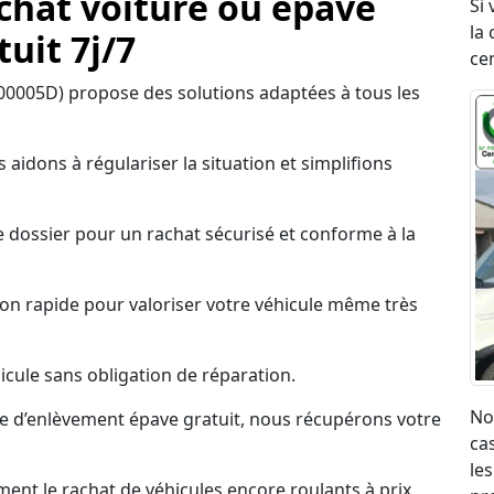
achat voiture ou épave
Si
la 
uit 7j/7
ce
0005D) propose des solutions adaptées à tous les
 aidons à régulariser la situation et simplifions
 dossier pour un rachat sécurisé et conforme à la
on rapide pour valoriser votre véhicule même très
cule sans obligation de réparation.
No
ce d’enlèvement épave gratuit, nous récupérons votre
ca
les
nt le rachat de véhicules encore roulants à prix