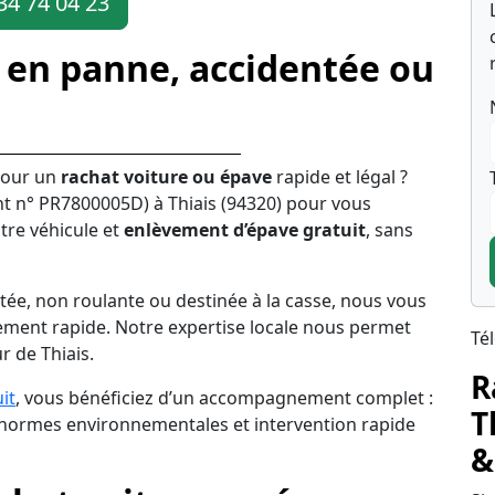
34 74 04 23
 en panne, accidentée ou
pour un
rachat voiture ou épave
rapide et légal ?
t n° PR7800005D) à Thiais (94320) pour vous
tre véhicule et
enlèvement d’épave gratuit
, sans
tée, non roulante ou destinée à la casse, nous vous
ement rapide. Notre expertise locale nous permet
Té
r de Thiais.
R
it
, vous bénéficiez d’un accompagnement complet :
T
s normes environnementales et intervention rapide
&